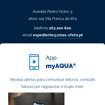
Avenida Pedro Victor, 5
2600-221 Vila Franca de Xira
telefone
263 200 600
email
expediente@smas-vfxira.pt
Receba alertas para comunicar leituras, consulte
faturas por regularizar e muito mais.