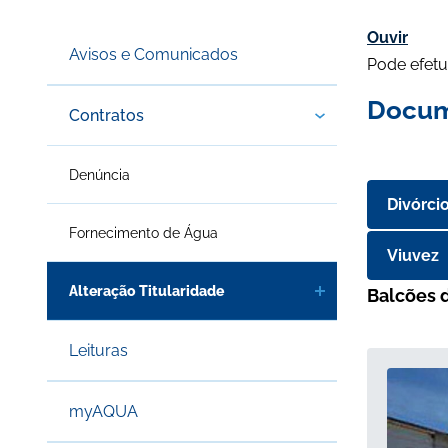
Ouvir
Avisos e Comunicados
Pode efetu
Docum
Contratos
Denúncia
Divórci
Fornecimento de Água
Viuvez
Alteração Titularidade
Balcões 
Leituras
myAQUA