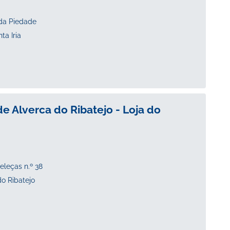
 da Piedade
a Iria
e Alverca do Ribatejo - Loja do
eleças n.º 38
o Ribatejo