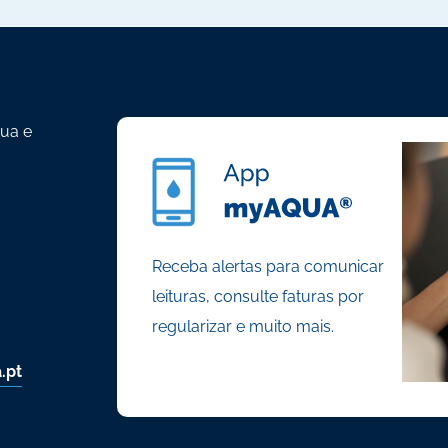
gua e
Receba alertas para comunicar
leituras, consulte faturas por
regularizar e muito mais.
.pt