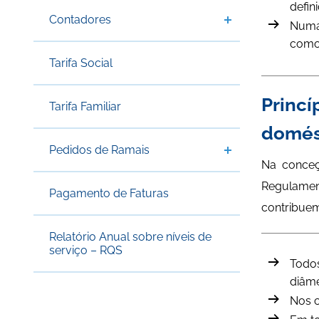
defin
Contadores
Numa 
como 
Tarifa Social
Princí
Tarifa Familiar
domést
Pedidos de Ramais
Na conceç
Regulamen
Pagamento de Faturas
contribue
Relatório Anual sobre níveis de
serviço – RQS
Todos
diâme
Nos c