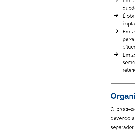
Em to
queda
É obr
impla
Em zo
peixa
eflue
Em zo
semel
reten
Organi
O processo
devendo an
separador 