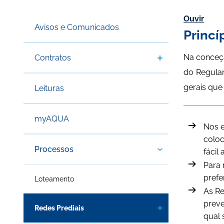
Ouvir
Avisos e Comunicados
Princí
Na conceçã
Contratos
do Regula
gerais qu
Leituras
myAQUA
Nos e
coloc
Processos
fácil
Para 
prefe
Loteamento
As Re
preve
Redes Prediais
qual 