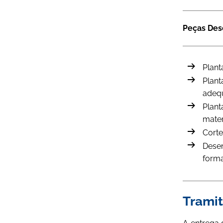
Peças De
Plant
Plant
adequ
Plant
mater
Corte
Desen
forma
Trami