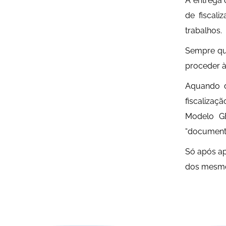
A entrega 
de fiscali
trabalhos.
Sempre que
proceder à
Aquando d
fiscalizaç
Modelo GE
“documento
Só após ap
dos mesm