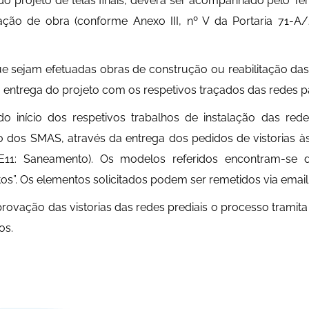
do projeto de telas finais, deverá ser acompanhado pelo Te
zação de obra (conforme Anexo III, nº V da Portaria 71-A
 sejam efetuadas obras de construção ou reabilitação das r
 entrega do projeto com os respetivos traçados das redes pa
o início dos respetivos trabalhos de instalação das red
ão dos SMAS, através da entrega dos pedidos de vistorias
11: Saneamento). Os modelos referidos encontram-se di
s”. Os elementos solicitados podem ser remetidos via emai
rovação das vistorias das redes prediais o processo trami
os.