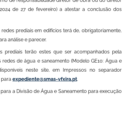
rmo de responsabilidade diretor de obra ou do diretor
/2024 de 27 de fevereiro) a atestar a conclusão dos
edes prediais em edifícios terá de, obrigatoriamente,
ra análise e parecer.
es prediais terão estes que ser acompanhados pela
 às redes de água e saneamento (Modelo GE10: Água e
sponíveis neste site, em Impressos no separador
l para
expediente@smas-vfxira.pt
.
ta para a Divisão de Água e Saneamento para execução