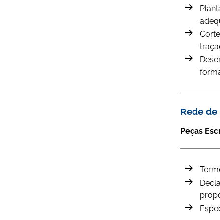
Plant
adequ
Corte
traça
Desen
forma
Rede de 
Peças Esc
Termo
Decla
propo
Espec