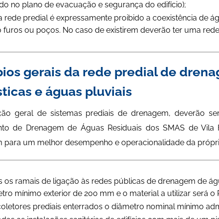
ido no plano de evacuação e segurança do edifício);
rede predial é expressamente proibido a coexistência de ág
furos ou poços. No caso de existirem deverão ter uma rede s
pios gerais da rede predial de dren
icas e águas pluviais
ão geral de sistemas prediais de drenagem, deverão ser
to de Drenagem de Águas Residuais dos SMAS de Vila Fr
m para um melhor desempenho e operacionalidade da própr
 os ramais de ligação às redes públicas de drenagem de águ
tro mínimo exterior de 200 mm e o material a utilizar ser
oletores prediais enterrados o diâmetro nominal mínimo ad