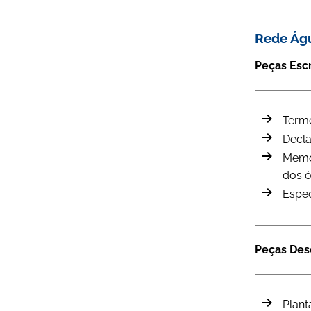
Rede Ág
Peças Esc
Termo
Decla
Memór
dos ó
Espec
Peças De
Plant