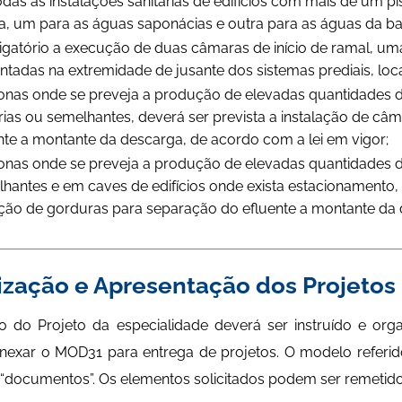
das as instalações sanitárias de edifícios com mais de um pis
, um para as águas saponácias e outra para as águas da bac
igatório a execução de duas câmaras de início de ramal, uma
ntadas na extremidade de jusante dos sistemas prediais, loca
nas onde se preveja a produção de elevadas quantidades d
rias ou semelhantes, deverá ser prevista a instalação de c
nte a montante da descarga, de acordo com a lei em vigor;
nas onde se preveja a produção de elevadas quantidades 
hantes e em caves de edifícios onde exista estacionamento, 
ção de gorduras para separação do efluente a montante da d
zação e Apresentação dos Projetos
 do Projeto da especialidade deverá ser instruído e org
exar o MOD31 para entrega de projetos. O modelo referido
“documentos”. Os elementos solicitados podem ser remetido