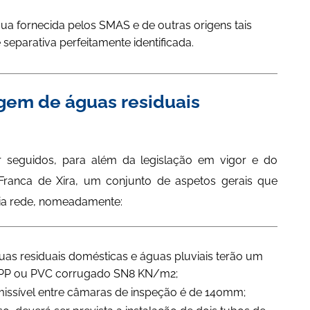
ua fornecida pelos SMAS e de outras origens tais
eparativa perfeitamente identificada.
agem de águas residuais
 seguidos, para além da legislação em vigor e do
anca de Xira, um conjunto de aspetos gerais que
ia rede, nomeadamente:
as residuais domésticas e águas pluviais terão um
á o PP ou PVC corrugado SN8 KN/m2;
missível entre câmaras de inspeção é de 140mm;