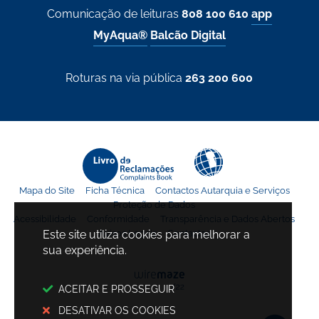
Comunicação de leituras
808 100 610
app
MyAqua®
Balcão Digital
Roturas na via pública
263 200 600
Mapa do Site
Ficha Técnica
Contactos Autarquia e Serviços
Proteção de Dados
Acessibilidade
Conformidade
Transparência e Dados Abertos
Este site utiliza cookies para melhorar a
Avisos Legais
Contactos
sua experiência.
ACEITAR E PROSSEGUIR
DESATIVAR OS COOKIES