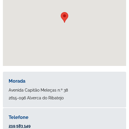
Avenida Capitão Meleças n.º 38
2615-096 Alverca do Ribatejo
219 583 149