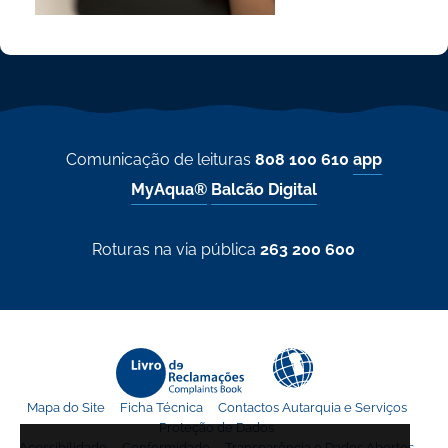
Comunicação de leituras
808 100 610
app
MyAqua®
Balcão Digital
Roturas na via pública
263 200 600
Mapa do Site
Ficha Técnica
Contactos Autarquia e Serviços
Proteção de Dados
Acessibilidade
Conformidade
Transparência e Dados Abertos