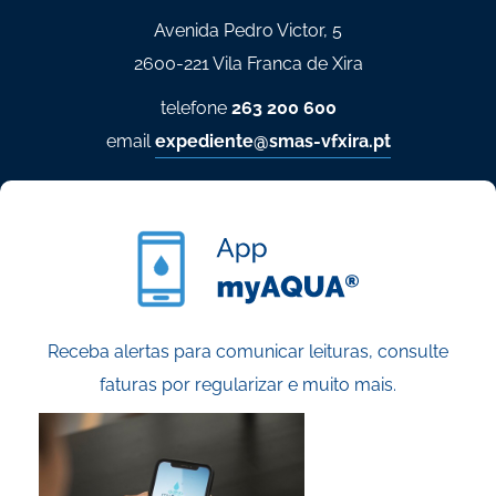
Avenida Pedro Victor, 5
2600-221 Vila Franca de Xira
telefone
263 200 600
email
expediente@smas-vfxira.pt
Receba alertas para comunicar leituras, consulte
faturas por regularizar e muito mais.