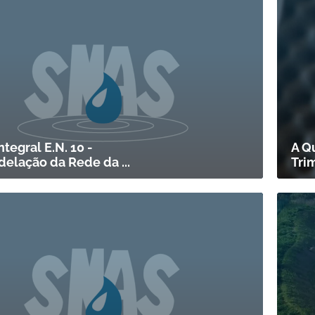
ntegral E.N. 10 -
A Q
elação da Rede da ...
Tri