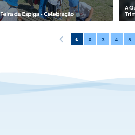
A Q
 Feira da Espiga - Celebração
Tri
2
3
4
5
1