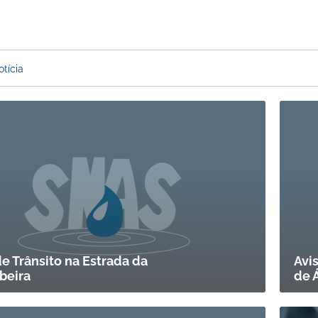
e Trânsito na Estrada da
Avi
beira
de 