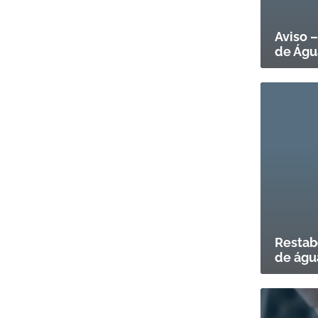
Aviso 
de Águ
Restab
de água