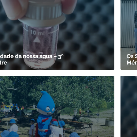
idade da nossa água – 3º
Os 
tre
Mér